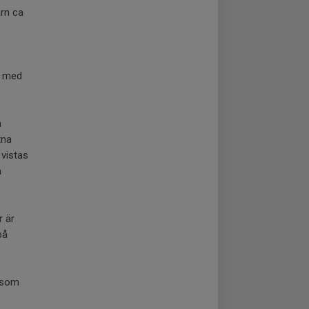
rn ca
r med
a
xna
vistas
a
r är
på
r som