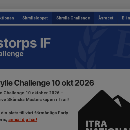
ktionen
Skrylleloppet
Skrylle Challenge
Åsracet
Bli
storps IF
allenge
ylle Challenge 10 okt 2026
le Challenge 10 oktober 2026 –
sive Skånska Mästerskapen i Trail!
din plats till vårt förmånliga Early
pris,
anmäl dig här!