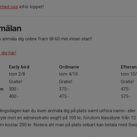
 med oss
inför loppet!
mälan
 anmäla dig online fram till 60 min innan start!
dig här!
Early bird
Ordinarie
Eftera
tom 2/8
tom 4/10
tom 10
Gratis!
Gratis!
Gratis!
km
300:-
375:-
475:-
400:-
475:-
575:-
tävlingsdagen kan du även anmäla dig på plats samt utföra namn- eller
yte mot en administrativ avgift på 100 kr, förutom klassbyte från 12
m kostar 200 kr. Notera att man på plats enbart kan betala med Swi