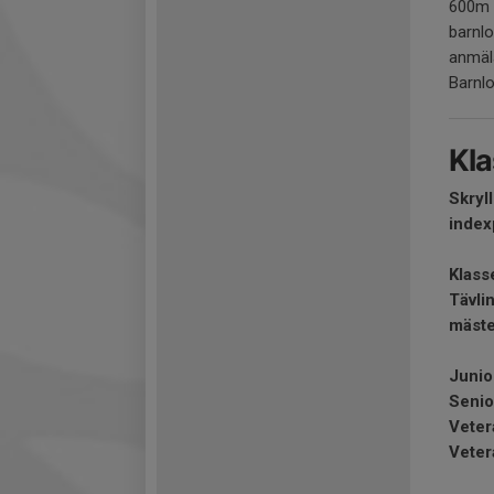
600m ä
barnlo
anmäla
Barnlo
Kl
Skryl
index
Klass
Tävli
mäste
Junio
Senio
Veter
Veter