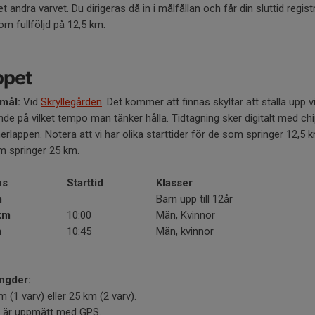
et andra varvet. Du dirigeras då in i målfållan och får din sluttid regis
om fullföljd på 12,5 km.
ppet
/mål:
Vid
Skryllegården
. Det kommer att finnas skyltar att ställa upp v
de på vilket tempo man tänker hålla. Tidtagning sker digitalt med chi
lappen. Notera att vi har olika starttider för de som springer 12,5 
m springer 25 km.
ns
Starttid
Klasser
m
Barn upp till 12år
km
10:00
Män, Kvinnor
m
10:45
Män, kvinnor
ngder:
m (1 varv) eller 25 km (2 varv).
 är uppmätt med GPS.