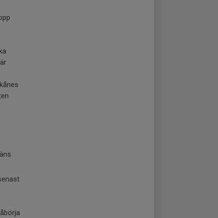
lopp
ska
är
Skånes
ten
räns
senast
påbörja