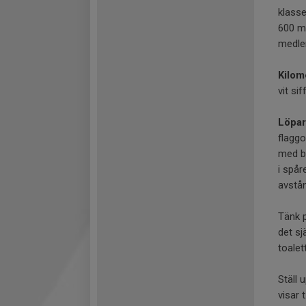
klass
600 m.
medlem
Kilom
vit sif
Löpar
flaggo
med b
i spår
avstån
Tänk p
det sj
toalet
Ställ 
visar 