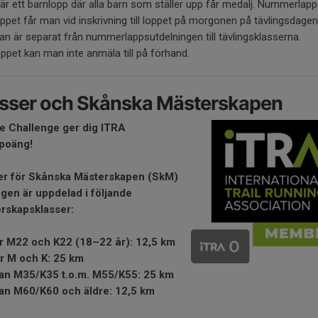
r ett barnlopp där alla barn som ställer upp får medalj. Nummerlappar
ppet får man vid inskrivning till loppet på morgonen på tävlingsdagen
n är separat från nummerlappsutdelningen till tävlingsklasserna.
ppet kan man inte anmäla till på förhand.
asser och Skånska Mästerskapen
le Challenge ger dig ITRA
poäng!
er för Skånska Mästerskapen (SkM)
ngen är uppdelad i följande
rskapsklasser:
r M22 och K22 (18–22 år): 12,5 km
r M och K: 25 km
an M35/K35 t.o.m. M55/K55: 25 km
an M60/K60 och äldre: 12,5 km