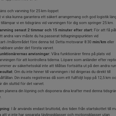
räns och varvning för 25 km-loppet
t vi ska kunna garantera ett säkert arrangemang och god logistik län
tillämpar vi en tidsgräns vid varvningen för dig som springer 25 km.
arvning senast 2 timmar och 15 minuter efter start:
För att få på
itt andra varv måste du ha passerat tidtagningspunkten vid
tart-/målområdet före denna tid. Detta motsvarar 8:30
min/km
eller
nabbare under det första varvet.
unktionärernas anvisningar:
Våra funktionärer finns på plats vid
arvningen för att kontrollera tiderna. Löpare som anländer efter repti
ommer av säkerhetsskäl inte att tillåtas fortsätta ut på den andra ru
esultat:
Om du inte hinner till varvningen i tid dirigeras du direkt till
ålfållan. Din insats registreras då som ett fullföljt lopp på 12,5 km o
år din sluttid för det varvet.
en planera din löpning och disponera dina krafter med denna tidsgrän
.
gning:
I år används endast bruttotid, dvs tiden från startskottet till må
 att vi inte har separata tävlingsklasser och motionsklasser utan