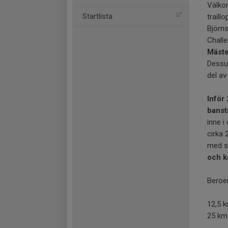
Välkom
Startlista
traillo
Björns
Challe
Mäste
Dessu
del a
Inför 
banst
inne i
cirka 
med sn
och k
Beroen
12,5 k
25 km