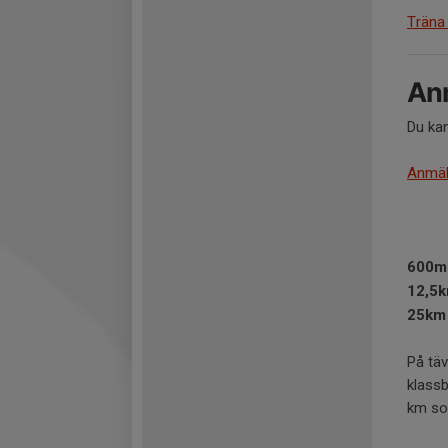
Träna
An
Du kan
Anmäl 
600m
12,5
25km
​​​På 
klassb
km so