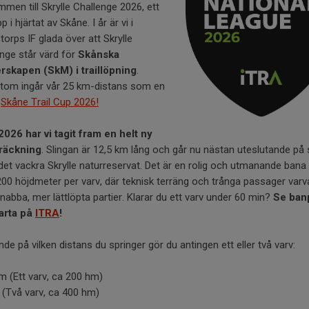
men till Skrylle Challenge 2026, ett
pp i hjärtat av Skåne. I år är vi i
torps IF glada över att Skrylle
nge står värd för
Skånska
rskapen (SkM) i traillöpning
.
tom ingår vår 25 km-distans som en
v
Skåne Trail Cup 2026!
2026 har vi tagit fram en helt ny
räckning
. Slingan är 12,5 km lång och går nu nästan uteslutande på 
 det vackra Skrylle naturreservat. Det är en rolig och utmanande ban
200 höjdmeter per varv, där teknisk terräng och trånga passager varv
abba, mer lättlöpta partier. Klarar du ett varv under 60 min?
Se banp
arta på
ITRA
!
de på vilken distans du springer gör du antingen ett eller två varv:
m (Ett varv, ca 200 hm)
 (Två varv, ca 400 hm)