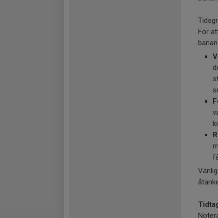
Tidsg
För at
banan 
V
d
s
s
F
v
k
R
m
f
Vänlig
åtanke
Tidta
Notera