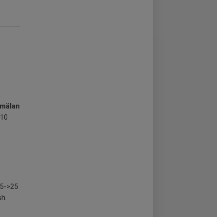
nmälan
/10
.5->25
sh.