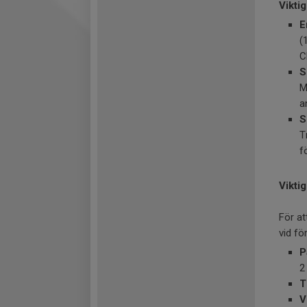
Vikti
E
(
C
S
M
a
S
T
f
Vikti
För at
vid fö
P
2
T
V