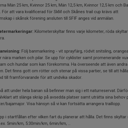
erna Män 25 km, Kvinnor 25 km, Män 12,5 km, Kvinnor 12,5 km och Ba
 För att vara kvalificerad för SkM och Skånes trail cup krävs att
skap i skånsk förening ansluten till SFIF anges vid anmälan.
etermarkeringar:
Kilometerskyltar finns varje kilometer, röda skylta
fra.
anvisning:
Följ banmarkering - vit sprayfärg, rödvit snitsling, orange
r nära marken och pilar. Se upp för cyklister samt promenerande vu
arn och hundar som kan förekomma. Ha överseende att även andra 
en. Det finns gott om rötter och stenar på vissa partier, se till att håll
d till framförvarande för att undvika skador.
å att under hela banan så befinner man sig i ett naturreservat. Därfö
älvklart att slänga skräp på avsedda platser samt uträtta sina behov 
ter/bajamajor. Visa hänsyn så vi kan fortsätta arrangera traillopp.
upp i startfållan efter vilken fart du planerar att hålla. Det finns skylta
t.ex. 5min/km, 5:30min/km, 6min/km, ...