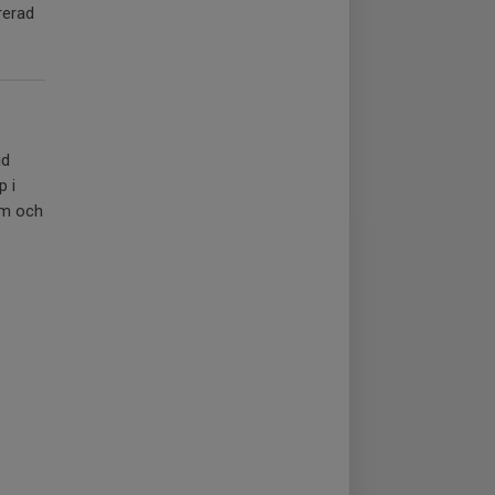
trerad
id
p i
km och