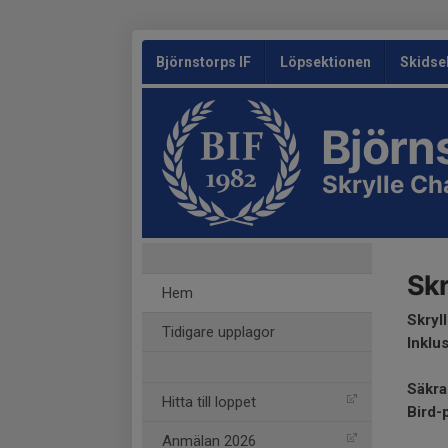
Björnstorps IF
Löpsektionen
Skidse
Björn
Skrylle Ch
Skr
Hem
Skryl
Tidigare upplagor
Inklu
Säkra 
Hitta till loppet
Bird-
Anmälan 2026