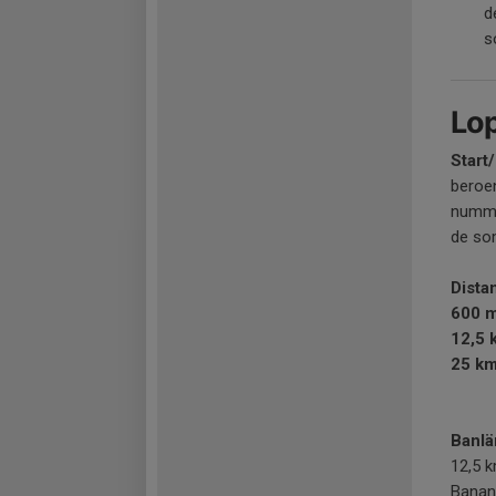
d
s
Lo
Start
beroen
nummer
de so
Dista
600 
12,5 
25 k
Banlä
12,5 k
Banan