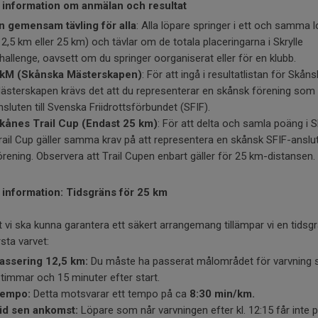
g information om anmälan och resultat
n gemensam tävling för alla
: Alla löpare springer i ett och samma 
12,5 km eller 25 km) och tävlar om de totala placeringarna i Skrylle
hallenge, oavsett om du springer oorganiserat eller för en klubb.
kM (Skånska Mästerskapen)
: För att ingå i resultatlistan för Skån
ästerskapen krävs det att du representerar en skånsk förening som 
nsluten till Svenska Friidrottsförbundet (SFIF).
kånes Trail Cup (Endast 25 km)
: För att delta och samla poäng i 
rail Cup gäller samma krav på att representera en skånsk SFIF-anslu
örening. Observera att Trail Cupen enbart gäller för 25 km-distansen.
g information: Tidsgräns för 25 km
t vi ska kunna garantera ett säkert arrangemang tillämpar vi en tidsg
rsta varvet:
assering 12,5 km:
Du måste ha passerat målområdet för varvning 
 timmar och 15 minuter efter start.
empo:
Detta motsvarar ett tempo på ca
8:30 min/km.
id sen ankomst:
Löpare som når varvningen efter kl. 12:15 får inte 