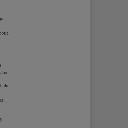
gs
börja
d
ndan.
ch du
s i
l.